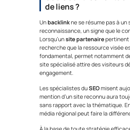
de liens ?
Un
backlink
ne se résume pas à un s
reconnaissance, un signe que le c
Lorsqu’un
site partenaire
pertinent 
recherche que la ressource visée es
fondamental, permet notamment d
site spécialisé attire des visiteurs 
engagement.
Les spécialistes du
SEO
misent aujou
mention d’un site reconnu aura touj
sans rapport avec la thématique. E
média régional peut faire la différen
À la base de toute stratégie efficac