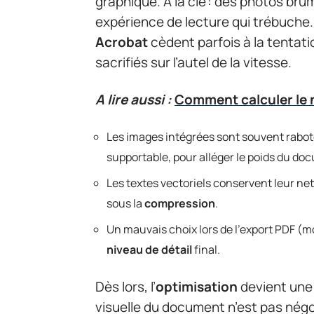
graphique. À la clé : des photos br
expérience de lecture qui trébuc
Acrobat
cèdent parfois à la tentatio
sacrifiés sur l’autel de la vitesse.
A lire aussi :
Comment calculer le n
Les images intégrées sont souvent rabotée
supportable, pour alléger le poids du do
Les textes vectoriels conservent leur ne
sous la
compression
.
Un mauvais choix lors de l’export PDF (
niveau de détail
final.
Dès lors, l’
optimisation
devient une 
visuelle du document n’est pas négoci