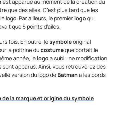
n
est apparue au moment de la création du
autre que des ailes. C’est plus tard que les
le logo. Par ailleurs, le premier
logo
qui
avait que 5 points d’ailes.
rs fois. En outre, le
symbole
original
r la poitrine du
costume
que portait le
 même année, le
logo
a subi une modification
 sont apparus. Ainsi, vous retrouverez des
uvelle version du logo de
Batman
a les bords
e de la marque et origine du symbole