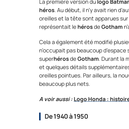
La première version du
logo
Batma
héros
. Au début, il n’y avait rien d’
oreilles et la tête sont apparues sur 
représentait le
héros
de
Gotham
n’
Cela a également été modifié plusieu
n’occupait pas beaucoup d’espace su
super
héros
de
Gotham
. Durant la
et quelques détails supplémentaires
oreilles pointues. Par ailleurs, la no
beaucoup plus nets.
A voir aussi :
Logo Honda : histoir
De 1940 à 1950