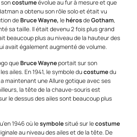
 son
costume
évolue au fur à mesure et que
Batman a obtenu son rôle solo et était vu
ution de
Bruce Wayne,
le
héros
de
Gotham
,
 sa taille. Il était devenu 2 fois plus grand
yait beaucoup plus au niveau de la hauteur des
 qui avait également augmenté de volume.
logo que
Bruce Wayne
portait sur son
 les ailes. En 1941, le symbole du
costume
du
 a maintenant une Allure gotique avec ses
illeurs, la tête de la chauve-souris est
 sur le dessus des ailes sont beaucoup plus
u’en 1946 où le
symbole
situé sur le
costume
ginale au niveau des ailes et de la tête. De