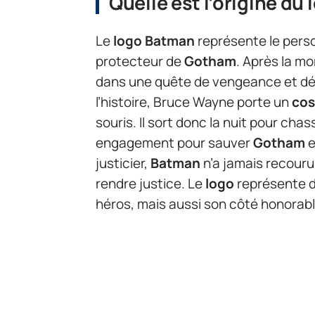
Quelle est l’origine du
Le
logo
Batman
représente le per
protecteur de
Gotham
. Après la m
dans une quête de vengeance et déci
l’histoire, Bruce Wayne porte un
co
souris. Il sort donc la nuit pour ch
engagement pour sauver
Gotham
e
justicier,
Batman
n’a jamais recour
rendre justice. Le
logo
représente do
héros, mais aussi son côté honorabl